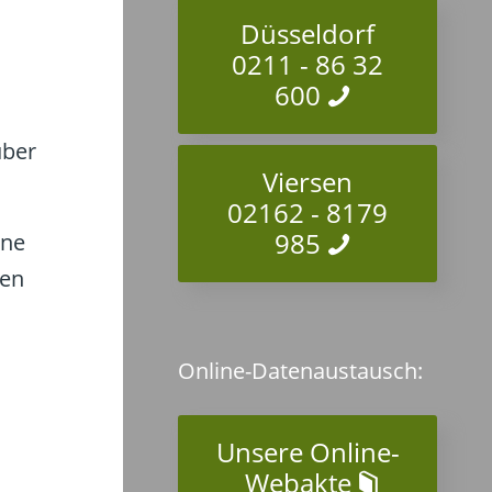
Düsseldorf
0211 - 86 32
600
über
Viersen
02162 - 8179
985
ine
den
Online-Datenaustausch:
Unsere Online-
Webakte